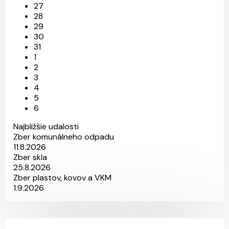
27
28
29
30
31
1
2
3
4
5
6
Najbližšie udalosti
Zber komunálneho odpadu
11.8.2026
Zber skla
25.8.2026
Zber plastov, kovov a VKM
1.9.2026