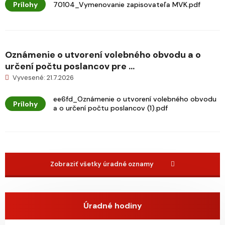
Prílohy
70104_Vymenovanie zapisovateľa MVK.pdf
Oznámenie o utvorení volebného obvodu a o
určení počtu poslancov pre ...
Vyvesené: 21.7.2026
ee6fd_Oznámenie o utvorení volebného obvodu
Prílohy
a o určení počtu poslancov (1).pdf
Zobraziť všetky úradné oznamy
Úradné hodiny