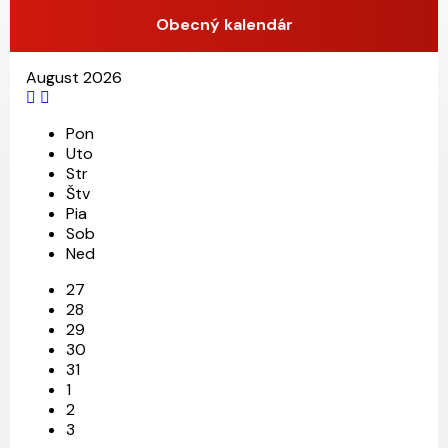
Obecný kalendár
August 2026
25
4
5
11
Pon
Uto
Str
Štv
Pia
Sob
Ned
27
28
29
30
31
1
2
3