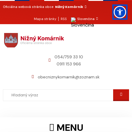
Nižný Komárnik
Oficiálna webová stránka obce
Mapa stránky
RSS
Slovenčina
054/759 33 10
0911 153 966
obecniznykomarnik@zoznam.sk
MENU