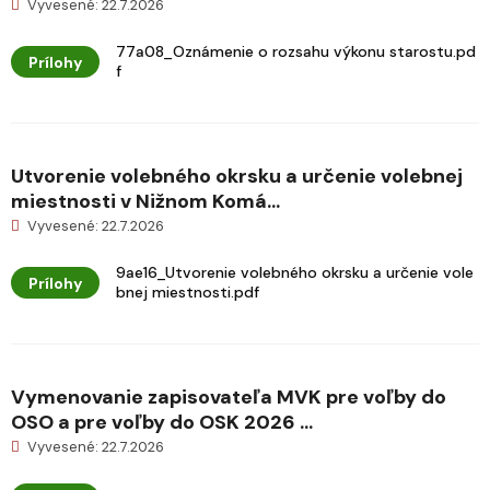
Vyvesené: 22.7.2026
77a08_Oznámenie o rozsahu výkonu starostu.pd
Prílohy
f
Utvorenie volebného okrsku a určenie volebnej
miestnosti v Nižnom Komá...
Vyvesené: 22.7.2026
9ae16_Utvorenie volebného okrsku a určenie vole
Prílohy
bnej miestnosti.pdf
Vymenovanie zapisovateľa MVK pre voľby do
OSO a pre voľby do OSK 2026 ...
Vyvesené: 22.7.2026